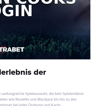
lerlebnis der
 umfangreiche Spielauswahl, die kein Spielerlebnis
ielen wie Roulette und Blackjack bis hin zu den
enteuer bei jeder Drehung und Karte.