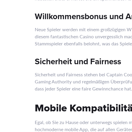
Willkommensbonus und A
Neue Spieler werden mit einem großzügigen Wil
diesem fantastischen Casino unvergesslich m
Stammspieler ebenfalls belohnt, was das Spiele
Sicherheit und Fairness
Sicherheit und Fairness stehen bei Captain Cook
Gaming Authority und regelmäßigen Überprüfun
dass jeder Spieler eine faire Gewinnchance hat
Mobile Kompatibilit
Egal, ob Sie zu Hause oder unterwegs spielen 
hochmoderne mobile App, die auf allen Geräten