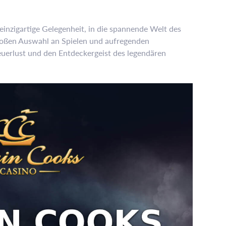
 einzigartige Gelegenheit, in die spannende Welt des
großen Auswahl an Spielen und aufregenden
uerlust und den Entdeckergeist des legendären