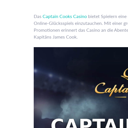
Das
Captain Cooks Casino
bietet Spielern eine
Online-Glücksspiels einzutauchen. Mit einer 
Promotionen erinnert das Casino an die Abente
Kapitäns James Cook.