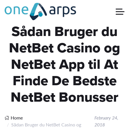
Sådan Bruger du
NetBet Casino og
NetBet App til At
Finde De Bedste
NetBet Bonusser
Home
February 24,
Sådan Bruger du NetBet Casino og
2018