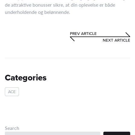
de attraktive bonusser sikre, at din oplevelse er både
underholdende og belønnende.
PREV ARTICLE
NEXT ARTICLE
Categories
ACE
Search