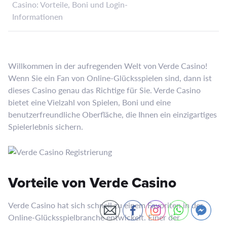
Casino: Vorteile, Boni und Login-
Informationen
Willkommen in der aufregenden Welt von Verde Casino!
Wenn Sie ein Fan von Online-Glücksspielen sind, dann ist
dieses Casino genau das Richtige für Sie. Verde Casino
bietet eine Vielzahl von Spielen, Boni und eine
benutzerfreundliche Oberfläche, die Ihnen ein einzigartiges
Spielerlebnis sichern.
Vorteile von Verde Casino
Verde Casino hat sich schnell zu einem Favoriten in der
Online-Glücksspielbranche entwickelt. Einer der