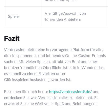
Vielfältige Auswahl von
Spiele
führenden Anbietern
Fazit
Verdecasino bietet eine hervorragende Plattform für alle,
die ein spannendes und lohnendes Online-Casino-Erlebnis
suchen. Mit vielen Spielen, attraktiven Boni und einer
benutzerfreundlichen Oberfläche ist es kein Wunder, dass
es schnell zu einem Favoriten unter
Glücksspielenthusiasten geworden ist.
Besuchen Sie noch heute
https://verdecasino9.de/
und
entdecken Sie, was Verdecasino alles zu bieten hat. Es
erwartet Sie eine Welt voller Spaß und Belohnungen!