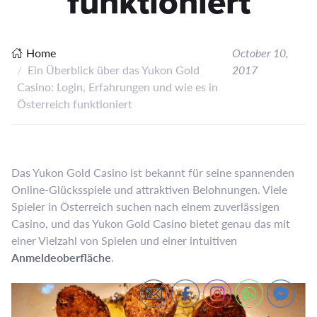
funktioniert
Home
October 10,
Ein Überblick über das Yukon Gold
2017
Casino: Login, Erfahrungen und wie es in
Österreich funktioniert
Das Yukon Gold Casino ist bekannt für seine spannenden
Online-Glücksspiele und attraktiven Belohnungen. Viele
Spieler in Österreich suchen nach einem zuverlässigen
Casino, und das Yukon Gold Casino bietet genau das mit
einer Vielzahl von Spielen und einer intuitiven
Anmeldeoberfläche
.