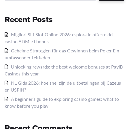
Recent Posts
Migliori Siti Slot Online 2026: esplora le offerte dei
casino ADM e i bonus
Geheime Strategien für das Gewinnen beim Poker Ein
umfassender Leitfaden
Unlocking rewards: the best welcome bonuses at PayID
Casinos this year
NL Gids 2026: hoe snel zijn de uitbetalingen bij Cazeus
en USPIN?
A beginner’s guide to exploring casino games: what to
know before you play
Recent Comments