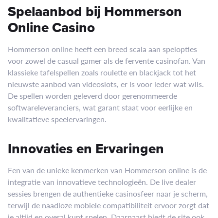
Spelaanbod bij Hommerson
Online Casino
Hommerson online heeft een breed scala aan spelopties
voor zowel de casual gamer als de fervente casinofan. Van
klassieke tafelspellen zoals roulette en blackjack tot het
nieuwste aanbod van videoslots, er is voor ieder wat wils.
De spellen worden geleverd door gerenommeerde
softwareleveranciers, wat garant staat voor eerlijke en
kwalitatieve speelervaringen.
Innovaties en Ervaringen
Een van de unieke kenmerken van Hommerson online is de
integratie van innovatieve technologieën. De live dealer
sessies brengen de authentieke casinosfeer naar je scherm,
terwijl de naadloze mobiele compatibiliteit ervoor zorgt dat
je altijd en overal kunt spelen. Daarnaast biedt de site ook