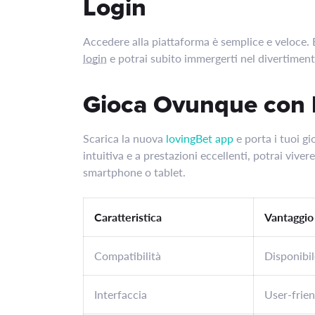
Login
Accedere alla piattaforma è semplice e veloce. 
login
e potrai subito immergerti nel divertiment
Gioca Ovunque con 
Scarica la nuova
lovingBet app
e porta i tuoi gi
intuitiva e a prestazioni eccellenti, potrai vive
smartphone o tablet.
Caratteristica
Vantaggio
Compatibilità
Disponibil
Interfaccia
User-frien