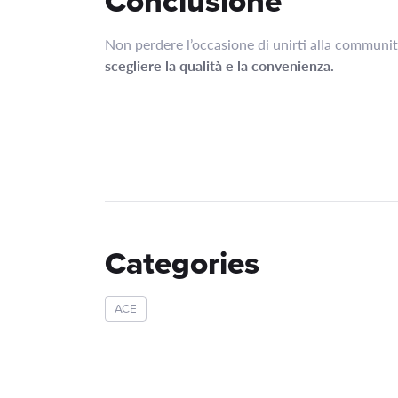
Conclusione
Non perdere l’occasione di unirti alla communi
scegliere la qualità e la convenienza.
Categories
ACE