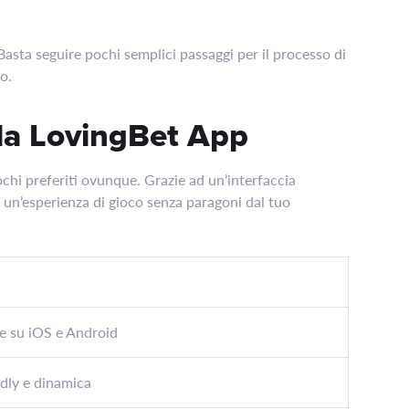
Basta seguire pochi semplici passaggi per il processo di
o.
la LovingBet App
ochi preferiti ovunque. Grazie ad un’interfaccia
re un’esperienza di gioco senza paragoni dal tuo
e su iOS e Android
dly e dinamica