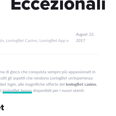
Eccezionali
August 22,
gin, LovingBet Casino, LovingBet App e
2017
orma di gioco che conquista sempre più appassionati in
tutti gli aspetti che rendono
LovingBet
un’esperienza
gbet login
, alle magnifiche offerte del
lovingBet casino
,
li
lovingBet bonus
disponibili per i nuovi utenti.
t