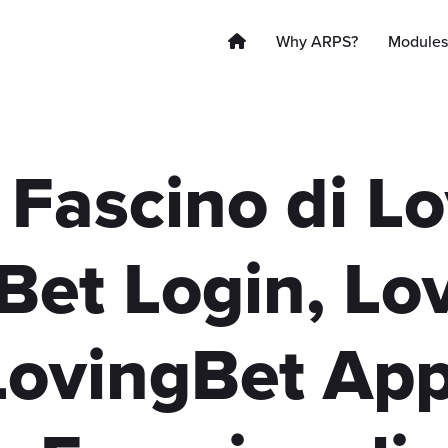
Why ARPS?
Modules
l Fascino di L
Bet Login, Lo
LovingBet Ap