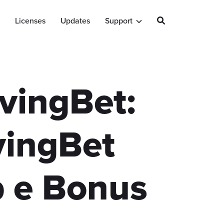
Licenses
Updates
Support
ovingBet:
vingBet
p e Bonus