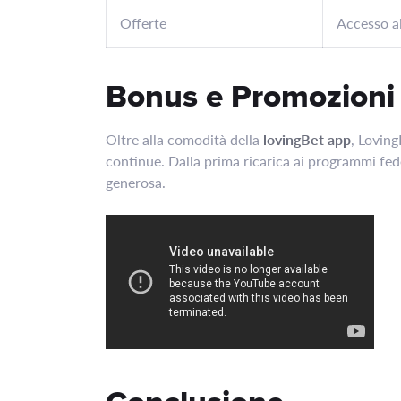
Offerte
Accesso ai
Bonus e Promozioni
Oltre alla comodità della
lovingBet app
, Lovin
continue. Dalla prima ricarica ai programmi fed
generosa.