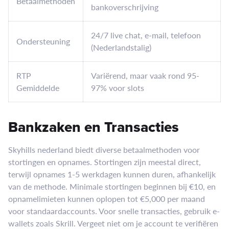
Betaalmethoden
bankoverschrijving
24/7 live chat, e-mail, telefoon
Ondersteuning
(Nederlandstalig)
RTP
Variërend, maar vaak rond 95-
Gemiddelde
97% voor slots
Bankzaken en Transacties
Skyhills nederland biedt diverse betaalmethoden voor
stortingen en opnames. Stortingen zijn meestal direct,
terwijl opnames 1-5 werkdagen kunnen duren, afhankelijk
van de methode. Minimale stortingen beginnen bij €10, en
opnamelimieten kunnen oplopen tot €5,000 per maand
voor standaardaccounts. Voor snelle transacties, gebruik e-
wallets zoals Skrill. Vergeet niet om je account te verifiëren