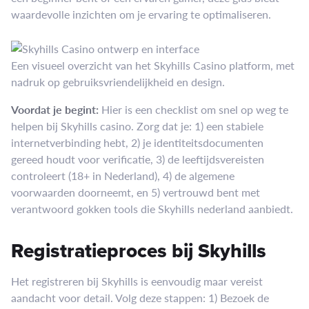
waardevolle inzichten om je ervaring te optimaliseren.
Een visueel overzicht van het Skyhills Casino platform, met
nadruk op gebruiksvriendelijkheid en design.
Voordat je begint:
Hier is een checklist om snel op weg te
helpen bij Skyhills casino. Zorg dat je: 1) een stabiele
internetverbinding hebt, 2) je identiteitsdocumenten
gereed houdt voor verificatie, 3) de leeftijdsvereisten
controleert (18+ in Nederland), 4) de algemene
voorwaarden doorneemt, en 5) vertrouwd bent met
verantwoord gokken tools die Skyhills nederland aanbiedt.
Registratieproces bij Skyhills
Het registreren bij Skyhills is eenvoudig maar vereist
aandacht voor detail. Volg deze stappen: 1) Bezoek de