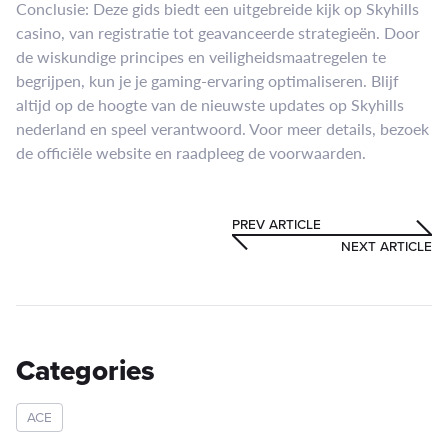
Conclusie: Deze gids biedt een uitgebreide kijk op Skyhills
casino, van registratie tot geavanceerde strategieën. Door
de wiskundige principes en veiligheidsmaatregelen te
begrijpen, kun je je gaming-ervaring optimaliseren. Blijf
altijd op de hoogte van de nieuwste updates op Skyhills
nederland en speel verantwoord. Voor meer details, bezoek
de officiële website en raadpleeg de voorwaarden.
PREV ARTICLE
NEXT ARTICLE
Categories
ACE