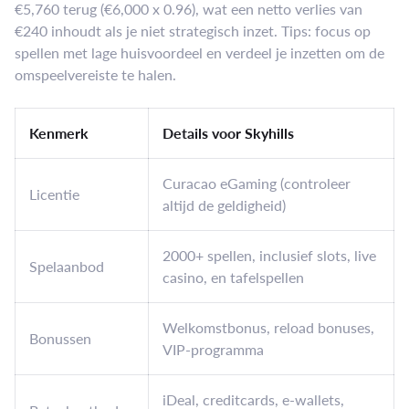
€5,760 terug (€6,000 x 0.96), wat een netto verlies van
€240 inhoudt als je niet strategisch inzet. Tips: focus op
spellen met lage huisvoordeel en verdeel je inzetten om de
omspeelvereiste te halen.
Kenmerk
Details voor Skyhills
Curacao eGaming (controleer
Licentie
altijd de geldigheid)
2000+ spellen, inclusief slots, live
Spelaanbod
casino, en tafelspellen
Welkomstbonus, reload bonuses,
Bonussen
VIP-programma
iDeal, creditcards, e-wallets,