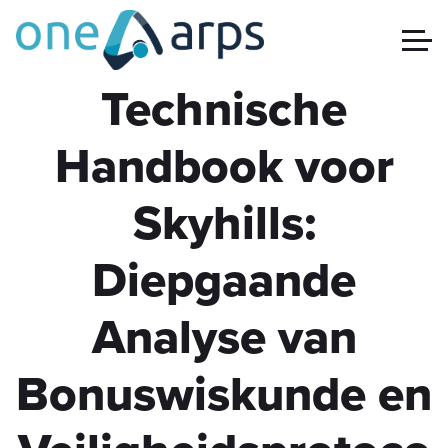
Technische
Handbook voor
Skyhills:
Diepgaande
Analyse van
Bonuswiskunde en