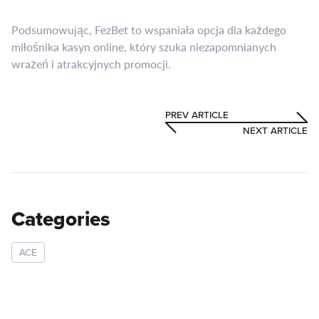
Podsumowując, FezBet to wspaniała opcja dla każdego
miłośnika kasyn online, który szuka niezapomnianych
wrażeń i atrakcyjnych promocji.
PREV ARTICLE
NEXT ARTICLE
Categories
ACE