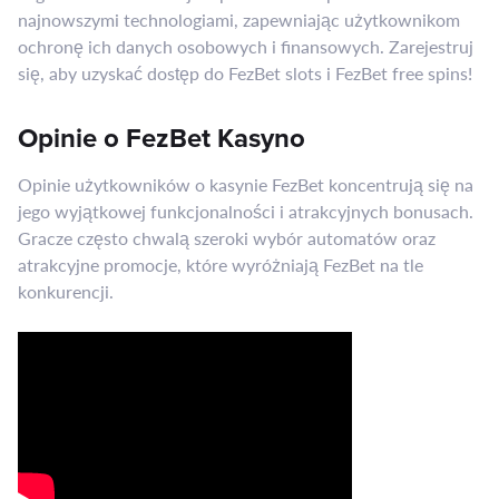
najnowszymi technologiami, zapewniając użytkownikom
ochronę ich danych osobowych i finansowych. Zarejestruj
się, aby uzyskać dostęp do FezBet slots i FezBet free spins!
Opinie o FezBet Kasyno
Opinie użytkowników o kasynie FezBet koncentrują się na
jego wyjątkowej funkcjonalności i atrakcyjnych bonusach.
Gracze często chwalą szeroki wybór automatów oraz
atrakcyjne promocje, które wyróżniają FezBet na tle
konkurencji.