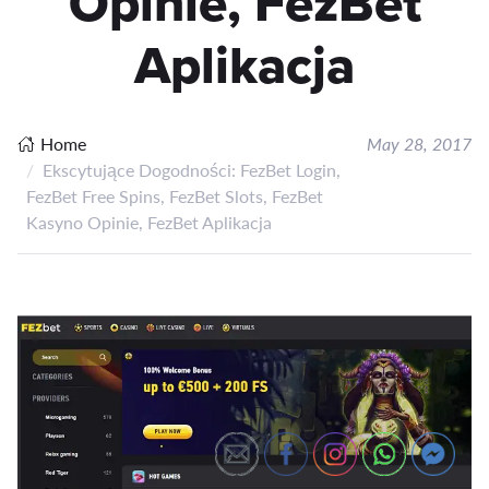
Opinie, FezBet
Aplikacja
Home
May 28, 2017
Ekscytujące Dogodności: FezBet Login,
FezBet Free Spins, FezBet Slots, FezBet
Kasyno Opinie, FezBet Aplikacja