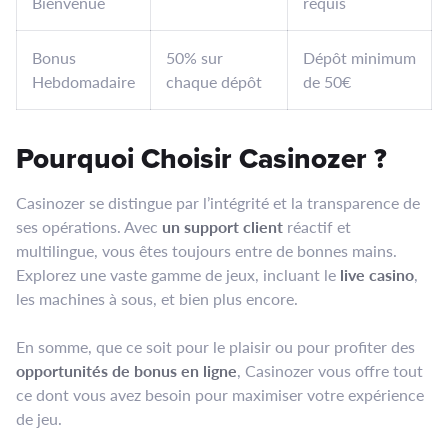
Bienvenue
requis
Bonus
50% sur
Dépôt minimum
Hebdomadaire
chaque dépôt
de 50€
Pourquoi Choisir Casinozer ?
Casinozer se distingue par l’intégrité et la transparence de
ses opérations. Avec
un support client
réactif et
multilingue, vous êtes toujours entre de bonnes mains.
Explorez une vaste gamme de jeux, incluant le
live casino
,
les machines à sous, et bien plus encore.
En somme, que ce soit pour le plaisir ou pour profiter des
opportunités de bonus en ligne
, Casinozer vous offre tout
ce dont vous avez besoin pour maximiser votre expérience
de jeu.