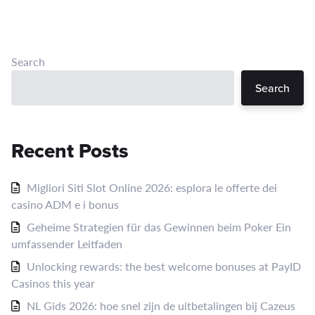
Search
Search
Recent Posts
Migliori Siti Slot Online 2026: esplora le offerte dei
casino ADM e i bonus
Geheime Strategien für das Gewinnen beim Poker Ein
umfassender Leitfaden
Unlocking rewards: the best welcome bonuses at PayID
Casinos this year
NL Gids 2026: hoe snel zijn de uitbetalingen bij Cazeus