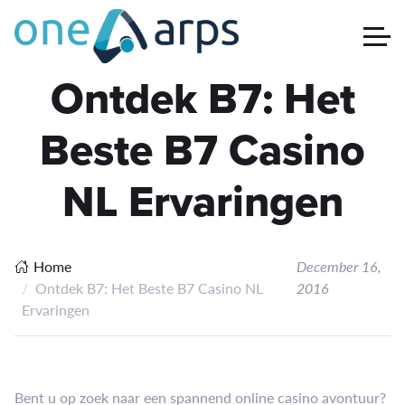
Ontdek B7: Het
Beste B7 Casino
NL Ervaringen
Home
December 16,
Ontdek B7: Het Beste B7 Casino NL
2016
Ervaringen
Bent u op zoek naar een spannend online casino avontuur?