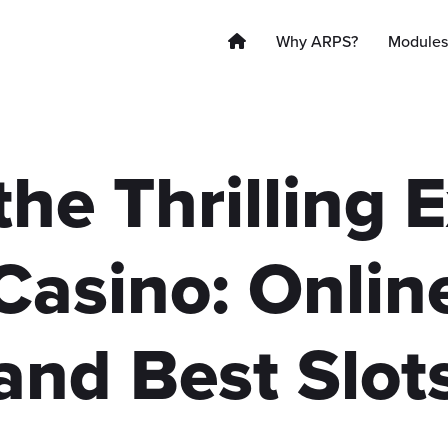
Why ARPS?
Modules
the Thrilling 
 Casino: Onli
and Best Slot