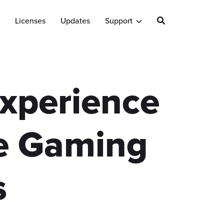
Licenses
Updates
Support
Experience
ne Gaming
s