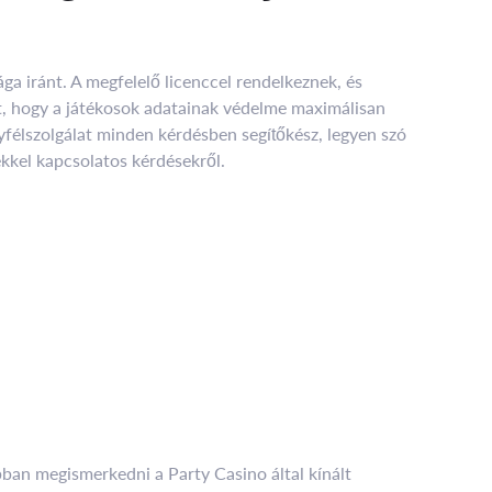
ga iránt. A megfelelő licenccel rendelkeznek, és
at, hogy a játékosok adatainak védelme maximálisan
gyfélszolgálat minden kérdésben segítőkész, legyen szó
sekkel kapcsolatos kérdésekről.
bban megismerkedni a Party Casino által kínált