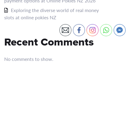
payment options at Online Pokies NZ 2026
Exploring the diverse world of real money
slots at online pokies NZ
Recent Comments
No comments to show.