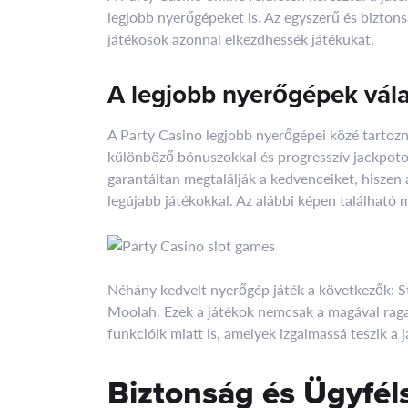
legjobb nyerőgépeket is. Az egyszerű és biztons
játékosok azonnal elkezdhessék játékukat.
A legjobb nyerőgépek vál
A Party Casino legjobb nyerőgépei közé tartozn
különböző bónuszokkal és progresszív jackpotokk
garantáltan megtalálják a kedvenceiket, hiszen a
legújabb játékokkal. Az alábbi képen található me
Néhány kedvelt nyerőgép játék a következők: 
Moolah. Ezek a játékok nemcsak a magával raga
funkcióik miatt is, amelyek izgalmassá teszik a 
Biztonság és Ügyféls