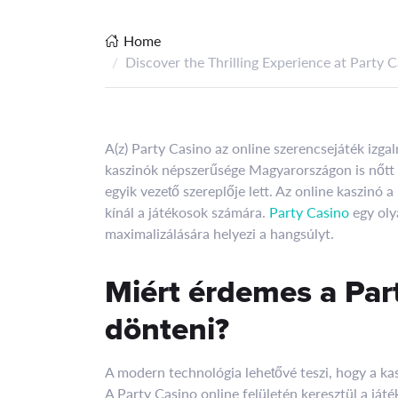
Home
Discover the Thrilling Experience at Party 
A(z) Party Casino az online szerencsejáték izgal
kaszinók népszerűsége Magyarországon is nőtt 
egyik vezető szereplője lett. Az online kaszinó
kínál a játékosok számára.
Party Casino
egy oly
maximalizálására helyezi a hangsúlyt.
Miért érdemes a Par
dönteni?
A modern technológia lehetővé teszi, hogy a k
A Party Casino online felületén keresztül a ját