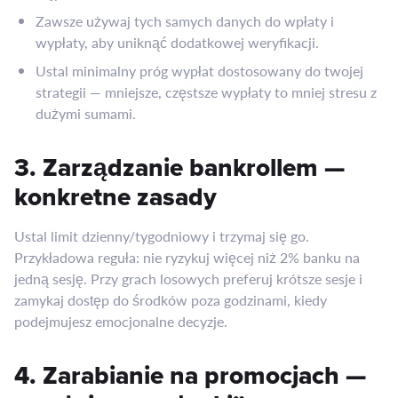
Zawsze używaj tych samych danych do wpłaty i
wypłaty, aby uniknąć dodatkowej weryfikacji.
Ustal minimalny próg wypłat dostosowany do twojej
strategii — mniejsze, częstsze wypłaty to mniej stresu z
dużymi sumami.
3. Zarządzanie bankrollem —
konkretne zasady
Ustal limit dzienny/tygodniowy i trzymaj się go.
Przykładowa reguła: nie ryzykuj więcej niż 2% banku na
jedną sesję. Przy grach losowych preferuj krótsze sesje i
zamykaj dostęp do środków poza godzinami, kiedy
podejmujesz emocjonalne decyzje.
4. Zarabianie na promocjach —