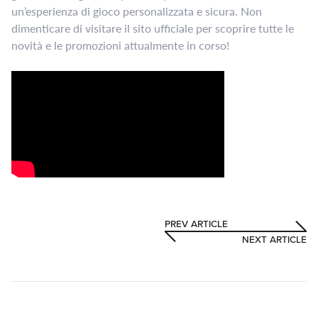
un’esperienza di gioco personalizzata e sicura. Non
dimenticare di visitare il sito ufficiale per scoprire tutte le
novità e le promozioni attualmente in corso!
PREV ARTICLE
NEXT ARTICLE