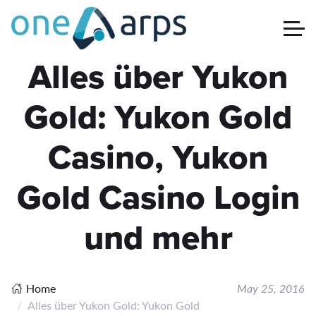
Alles über Yukon
Gold: Yukon Gold
Casino, Yukon
Gold Casino Login
und mehr
Home
May 25, 2016
Alles über Yukon Gold: Yukon Gold