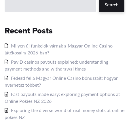
Search
Recent Posts
Milyen új funkciók várnak a Magyar Online Casino
játékosaira 2026-ban?
PayID casinos payouts explained: understanding
payment methods and withdrawal times
Fedezd fel a Magyar Online Casino bónuszait: hogyan
nyerhetsz többet?
Fast payouts made easy: exploring payment options at
Online Pokies NZ 2026
Exploring the diverse world of real money slots at online
pokies NZ