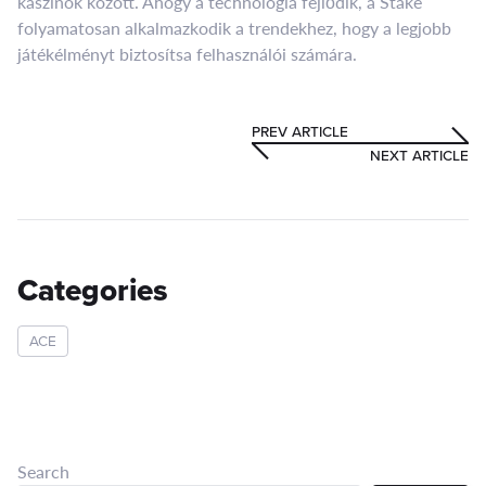
kaszinók között. Ahogy a technológia fejlődik, a Stake
folyamatosan alkalmazkodik a trendekhez, hogy a legjobb
játékélményt biztosítsa felhasználói számára.
PREV ARTICLE
NEXT ARTICLE
Categories
ACE
Search