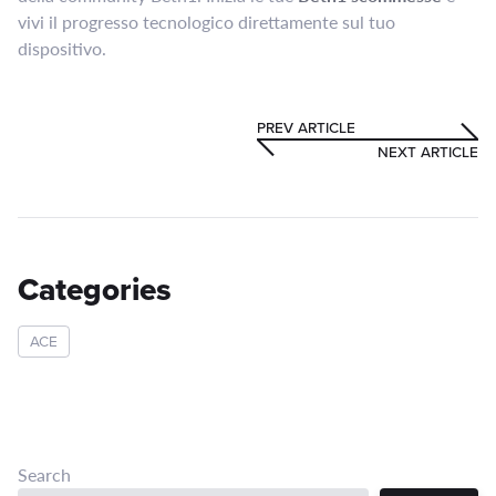
vivi il progresso tecnologico direttamente sul tuo
dispositivo.
PREV ARTICLE
NEXT ARTICLE
Categories
ACE
Search