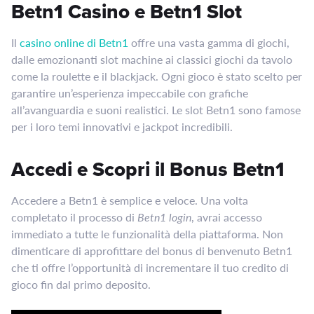
Betn1 Casino e Betn1 Slot
Il
casino online di Betn1
offre una vasta gamma di giochi,
dalle emozionanti slot machine ai classici giochi da tavolo
come la roulette e il blackjack. Ogni gioco è stato scelto per
garantire un’esperienza impeccabile con grafiche
all’avanguardia e suoni realistici. Le slot Betn1 sono famose
per i loro temi innovativi e jackpot incredibili.
Accedi e Scopri il Bonus Betn1
Accedere a Betn1 è semplice e veloce. Una volta
completato il processo di
Betn1 login
, avrai accesso
immediato a tutte le funzionalità della piattaforma. Non
dimenticare di approfittare del bonus di benvenuto Betn1
che ti offre l’opportunità di incrementare il tuo credito di
gioco fin dal primo deposito.