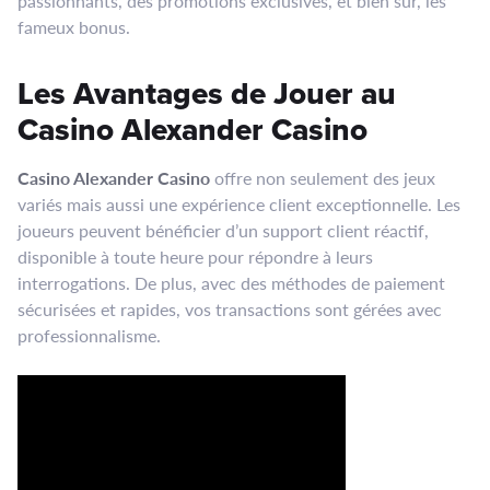
passionnants, des promotions exclusives, et bien sûr, les
fameux bonus.
Les Avantages de Jouer au
Casino Alexander Casino
Casino Alexander Casino
offre non seulement des jeux
variés mais aussi une expérience client exceptionnelle. Les
joueurs peuvent bénéficier d’un support client réactif,
disponible à toute heure pour répondre à leurs
interrogations. De plus, avec des méthodes de paiement
sécurisées et rapides, vos transactions sont gérées avec
professionnalisme.