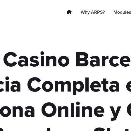
Why ARPS?
Modules
 Casino Barce
cia Completa 
ona Online y