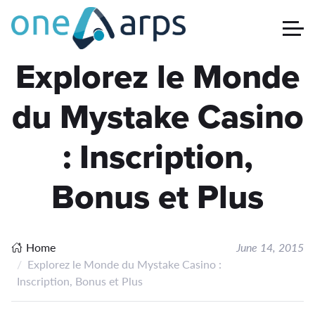
Explorez le Monde
du Mystake Casino
: Inscription,
Bonus et Plus
Home
June 14, 2015
Explorez le Monde du Mystake Casino :
Inscription, Bonus et Plus