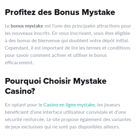
Profitez des Bonus Mystake
Le
bonus mystake
est l’une des principales attractions pour
les nouveaux inscrits. En vous inscrivant, vous êtes éligible
à des bonus de bienvenue qui doublent votre dépôt initial.
Cependant, il est important de lire les termes et conditions
pour savoir comment activer et utiliser le bonus
efficacement.
Pourquoi Choisir Mystake
Casino?
En optant pour le
Casino en ligne mystake
, les joueurs
bénéficient d’une interface utilisateur conviviale et d’une
sécurité renforcée. Le site propose également des variantes
de jeux exclusives qui ne sont pas disponibles ailleurs.