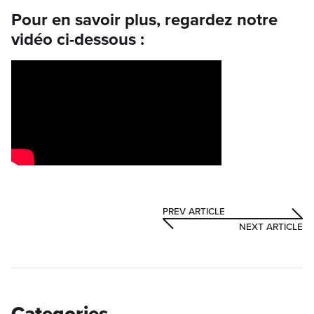
Pour en savoir plus, regardez notre
vidéo ci-dessous :
PREV ARTICLE
NEXT ARTICLE
Categories