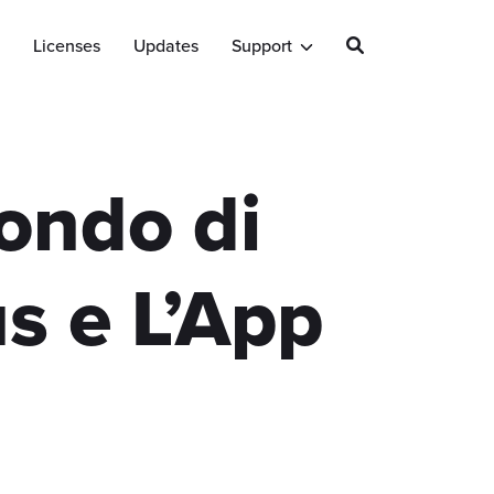
Licenses
Updates
Support
ondo di
s e L’App