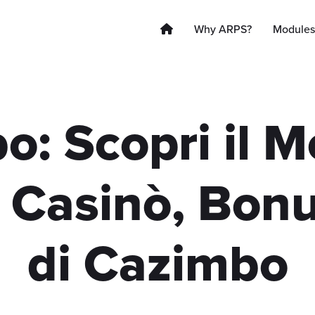
Why ARPS?
Modules
o: Scopri il M
Casinò, Bonu
di Cazimbo