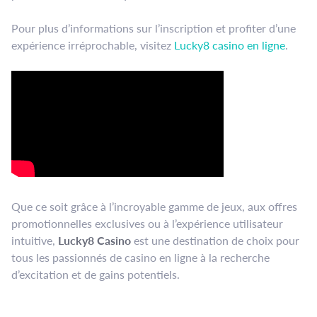
Pour plus d’informations sur l’inscription et profiter d’une
expérience irréprochable, visitez
Lucky8 casino en ligne
.
Que ce soit grâce à l’incroyable gamme de jeux, aux offres
promotionnelles exclusives ou à l’expérience utilisateur
intuitive,
Lucky8 Casino
est une destination de choix pour
tous les passionnés de casino en ligne à la recherche
d’excitation et de gains potentiels.