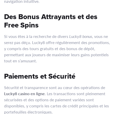
navigation intuitive.
Des Bonus Attrayants et des
Free Spins
Si vous êtes à la recherche de divers
Lucky8 bonus
, vous ne
serez pas déçu. Lucky8 offre régulièrement des promotions,
y compris des tours gratuits et des bonus de dépôt,
permettant aux joueurs de maximiser leurs gains potentiels
tout en s’amusant.
Paiements et Sécurité
Sécurité et transparence sont au cœur des opérations de
Lucky8 casino en ligne
. Les transactions sont pleinement
sécurisées et des options de paiement variées sont
disponibles, y compris les cartes de crédit principales et les
portefeuilles électroniques.