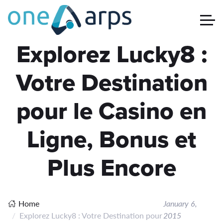
Explorez Lucky8 :
Votre Destination
pour le Casino en
Ligne, Bonus et
Plus Encore
Home
January 6,
Explorez Lucky8 : Votre Destination pour
2015