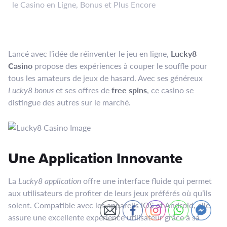
le Casino en Ligne, Bonus et Plus Encore
Lancé avec l’idée de réinventer le jeu en ligne,
Lucky8
Casino
propose des expériences à couper le souffle pour
tous les amateurs de jeux de hasard. Avec ses généreux
Lucky8 bonus
et ses offres de
free spins
, ce casino se
distingue des autres sur le marché.
Une Application Innovante
La
Lucky8 application
offre une interface fluide qui permet
aux utilisateurs de profiter de leurs jeux préférés où qu’ils
soient. Compatible avec les appareils iOS et Android, elle
assure une excellente expérience utilisateur grâce à sa